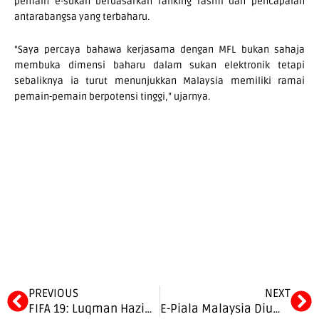
pemain e-sukan berdasarkan ranking rasmi dan pencapaian
antarabangsa yang terbaharu.
“Saya percaya bahawa kerjasama dengan MFL bukan sahaja
membuka dimensi baharu dalam sukan elektronik tetapi
sebaliknya ia turut menunjukkan Malaysia memiliki ramai
pemain-pemain berpotensi tinggi,” ujarnya.
Prev
Ne
PREVIOUS
NEXT
FIFA 19: Luqman Haziq ke Madrid, sertai kejohanan Gamergy
E-Piala Malaysia Diumumkan Untuk FIFA 20, Kerjasama Antara MFL Dengan Gamesbond