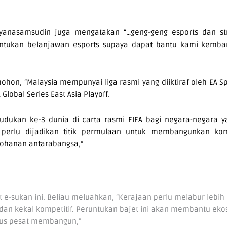
anasamsudin juga mengatakan “…geng-geng esports dan st
tukan belanjawan esports supaya dapat bantu kami kemba
n, “Malaysia mempunyai liga rasmi yang diiktiraf oleh EA Sp
lobal Series East Asia Playoff.
udukan ke-3 dunia di carta rasmi FIFA bagi negara-negara y
 perlu dijadikan titik permulaan untuk membangunkan kom
johanan antarabangsa,”
 e-sukan ini. Beliau meluahkan, “Kerajaan perlu melabur lebi
 dan kekal kompetitif. Peruntukan bajet ini akan membantu eko
erus pesat membangun,”