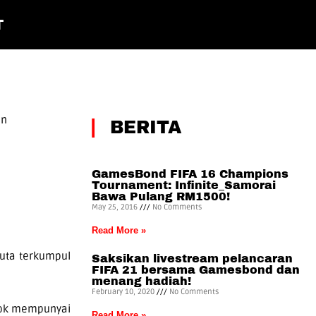
T
an
|
BERITA
GamesBond FIFA 16 Champions
Tournament: Infinite_Samorai
Bawa Pulang RM1500!
May 25, 2016
No Comments
Read More »
juta terkumpul
Saksikan livestream pelancaran
FIFA 21 bersama Gamesbond dan
menang hadiah!
February 10, 2020
No Comments
sok mempunyai
Read More »