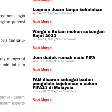
Luqman Juara tanpa kekalahan
April 24, 2021
No Comments
reamers ingin
ngkan potensi
Read More »
Warga e-Sukan mohon sokongan
Bajet 2022
October 29, 2021
No Comments
orts dan satu-
Read More »
Jom duduk rumah main FIFA
ang menyertai
March 21, 2020
No Comments
uniti ini dan
Read More »
FAM disaran sebagai badan
pengelola kejohanan e-sukan
FIFA21 di Malaysia
January 20, 2021
No Comments
h banyak dalam
Read More »
sistem esports