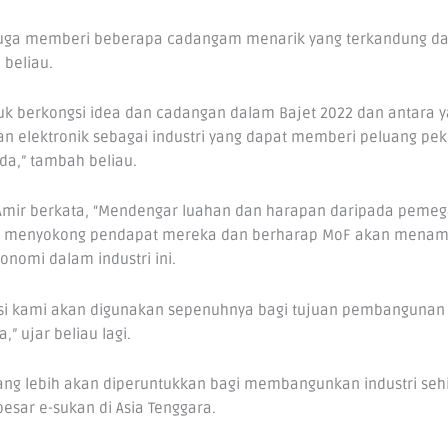
n juga memberi beberapa cadangam menarik yang terkandung da
 beliau.
ntuk berkongsi idea dan cadangan dalam Bajet 2022 dan antara 
n elektronik sebagai industri yang dapat memberi peluang pe
a,” tambah beliau.
is Amir berkata, “Mendengar luahan dan harapan daripada peme
ya menyokong pendapat mereka dan berharap MoF akan menamb
nomi dalam industri ini.
usi kami akan digunakan sepenuhnya bagi tujuan pembangunan
” ujar beliau lagi.
 yang lebih akan diperuntukkan bagi membangunkan industri seh
sar e-sukan di Asia Tenggara.